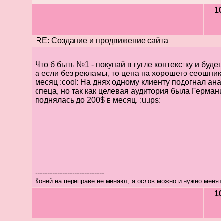
1
RE: Создание и продвижение сайта
Что б быть №1 - покупай в гугле контекстку и буде
а если без рекламы, то цена на хорошего сеошник
месяц :cool: На днях одному клиенту подогнал ан
спеца, но так как целевая аудитория была Германи
поднялась до 200$ в месяц. :uups:
----------------------------
Коней на переправе не меняют, а ослов можно и нужно менят
1