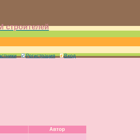
 строителей
астники
Регистрация
Вход
Автор