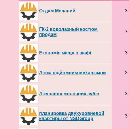
Отдам Меланий
3
ГК-2 водолазный костюм
7
продам
Економія місця в шафі
3
Ліжка підйомним механізмом
3
Лікування молочних зубів
3
планировка двухуровневой
3
квартиры от NSDGroup