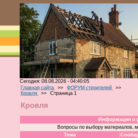
Сегодня: 08.08.2026 - 04:40:05
Главная сайта
>>
ФОРУМ строителей
>>
Кровля
>>
Страница 1
Кровля
Информация о 
Вопросы по выбору материалов, м
Тема
Cообщ