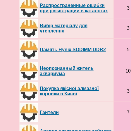
Распространенные ошибки
3
при регистрации в каталогах
Вибір матеріалу для
3
утеплення
Память Hynix SODIMM DDR2
5
Неопознанный житель
10
аквариума
Покупка якісної алмазної
3
коронки в Києві
Гантели
7